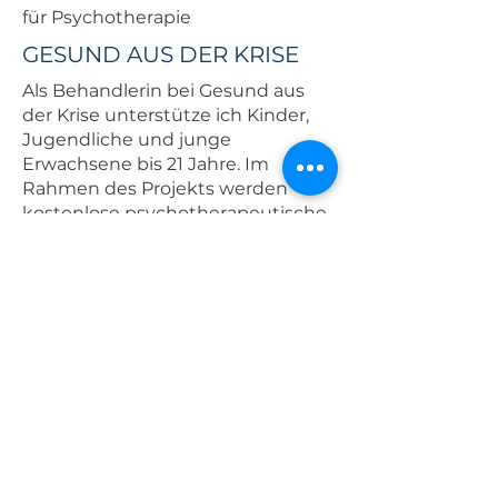
für Psychotherapie
GESUND AUS DER KRISE
Als Behandlerin bei Gesund aus
der Krise unterstütze ich Kinder,
Jugendliche und junge
Erwachsene bis 21 Jahre. Im
Rahmen des Projekts werden
kostenlose psychotherapeutische
und psychologische
Unterstützungs-
möglichkeiten sowie Beratungen
angeboten.
Ziel ist es, junge Menschen und
ihre Familien in belastenden
Lebenssituationen zu begleiten
und ihre psychische Gesundheit
zu stärken.